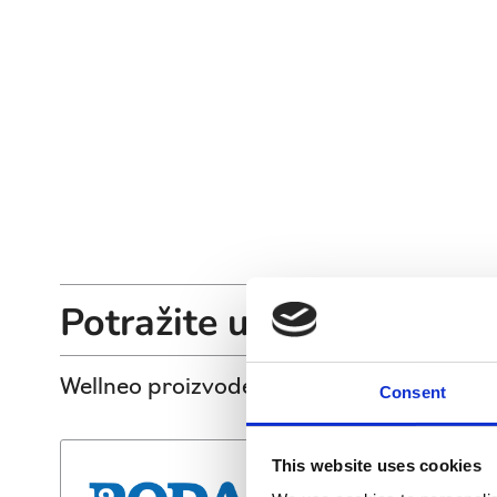
Potražite u trgovinama
Wellneo proizvode potražite i kod naših p
Consent
This website uses cookies