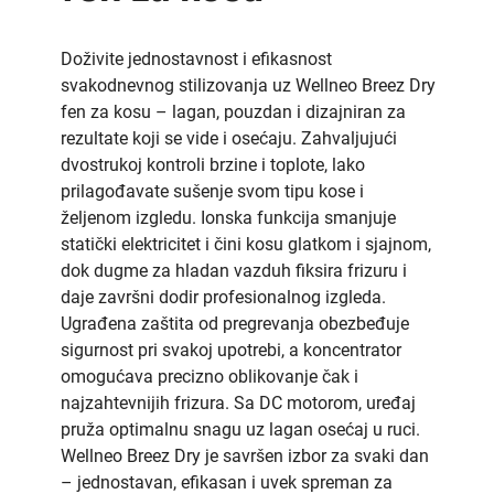
Doživite jednostavnost i efikasnost
svakodnevnog stilizovanja uz Wellneo Breez Dry
fen za kosu – lagan, pouzdan i dizajniran za
rezultate koji se vide i osećaju. Zahvaljujući
dvostrukoj kontroli brzine i toplote, lako
prilagođavate sušenje svom tipu kose i
željenom izgledu. Ionska funkcija smanjuje
statički elektricitet i čini kosu glatkom i sjajnom,
dok dugme za hladan vazduh fiksira frizuru i
daje završni dodir profesionalnog izgleda.
Ugrađena zaštita od pregrevanja obezbeđuje
sigurnost pri svakoj upotrebi, a koncentrator
omogućava precizno oblikovanje čak i
najzahtevnijih frizura. Sa DC motorom, uređaj
pruža optimalnu snagu uz lagan osećaj u ruci.
Wellneo Breez Dry je savršen izbor za svaki dan
– jednostavan, efikasan i uvek spreman za