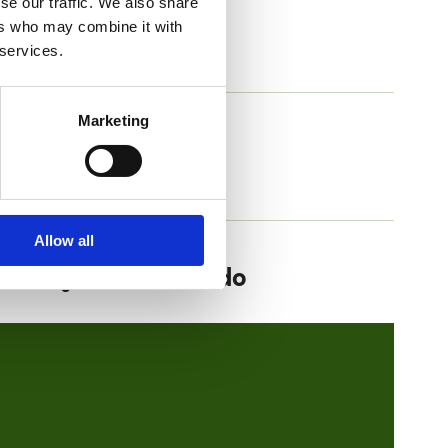
se our traffic. We also share
ers who may combine it with
 services.
Marketing
Wellneo Breez Dry fen za kosu
Allow all
Za bolji san – avokado