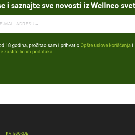
se i saznajte sve novosti iz Wellneo sve
d 18 godina, pročitao sam i prihvatio
Opšte uslove korišćenja
i
e zaštite ličnih podataka
KATEGORIJE