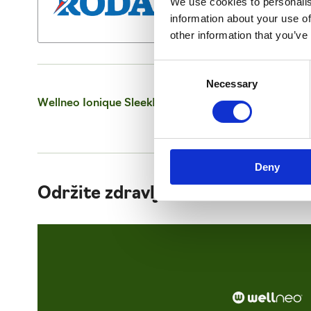
We use cookies to personalis
information about your use of
other information that you’ve
Consent
Necessary
Selection
Wellneo Ionique SleekPress - pegla za kosu
Deny
Održite zdravlje vrata i kičme uz 