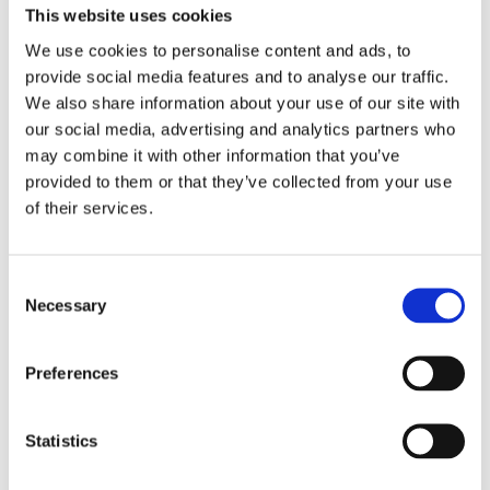
SleekPress – pegla za kosu
kosu
This website uses cookies
We use cookies to personalise content and ads, to
provide social media features and to analyse our traffic.
We also share information about your use of our site with
Održite zdravlje vrata i kičme uz nekoliko
our social media, advertising and analytics partners who
jednostavnih trikova
may combine it with other information that you’ve
provided to them or that they’ve collected from your use
of their services.
Za bolji san – avokado
Consent
Necessary
Selection
Wellneo Therma Vibe – masažer sa grejačima
Preferences
Jastuk
Statistics
Wellneo Ionique ProDry - fen za kosu