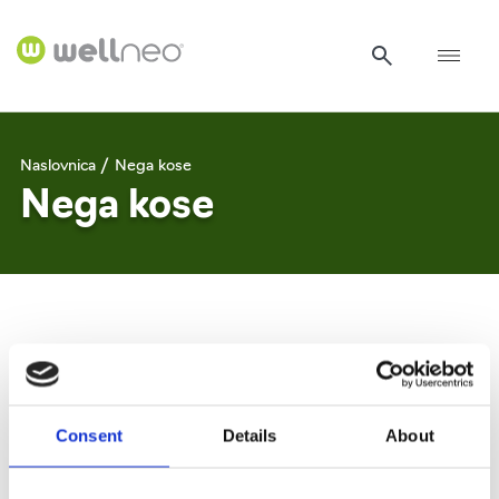
Naslovnica /
Nega kose
Nega kose
Wellneo Ionique AirFlow –
Wellneo Ionique ProDry –
set za negu kose
fen za kosu
Consent
Details
About
Wellneo Ionique
Wellneo Breez Dry fen za