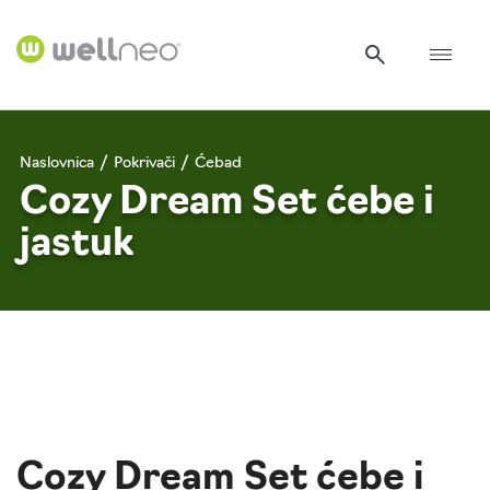
Naslovnica
/
Pokrivači
/
Ćebad
Cozy Dream Set ćebe i
jastuk
Cozy Dream Set ćebe i