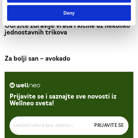
Deny
Održite zdravlje vrata i kičme uz nekoliko
jednostavnih trikova
Za bolji san – avokado
Prijavite se i saznajte sve novosti iz
Wellneo sveta!
PRIJAVITE SE