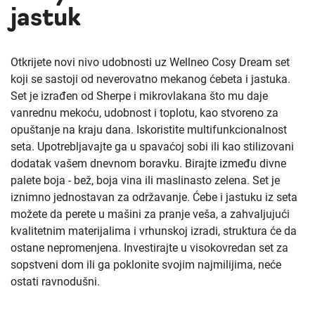
jastuk
Otkrijete novi nivo udobnosti uz Wellneo Cosy Dream set
koji se sastoji od neverovatno mekanog ćebeta i jastuka.
Set je izrađen od Sherpe i mikrovlakana što mu daje
vanrednu mekoću, udobnost i toplotu, kao stvoreno za
opuštanje na kraju dana. Iskoristite multifunkcionalnost
seta. Upotrebljavajte ga u spavaćoj sobi ili kao stilizovani
dodatak vašem dnevnom boravku. Birajte između divne
palete boja - bež, boja vina ili maslinasto zelena. Set je
iznimno jednostavan za održavanje. Ćebe i jastuku iz seta
možete da perete u mašini za pranje veša, a zahvaljujući
kvalitetnim materijalima i vrhunskoj izradi, struktura će da
ostane nepromenjena. Investirajte u visokovredan set za
sopstveni dom ili ga poklonite svojim najmilijima, neće
ostati ravnodušni.