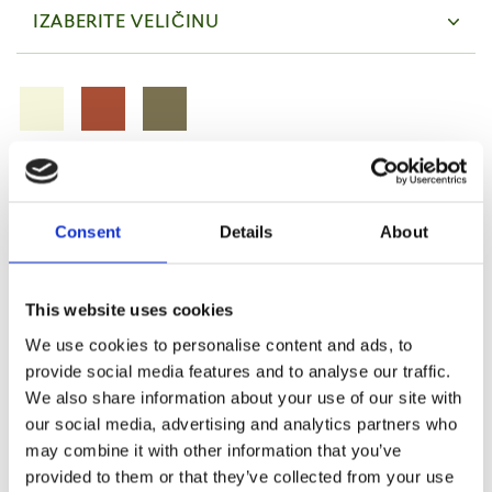
IZABERITE VELIČINU
DETALJI PROIZVODA
SPECIFIKACIJE
Consent
Details
About
Sherpa 190 gsm + mikrovlakna 82 gsm
Boja: Pantone 17-0836 TCX / 18-0324 TCX /
This website uses cookies
krem bijela / boja vina
We use cookies to personalise content and ads, to
provide social media features and to analyse our traffic.
We also share information about your use of our site with
Potražite u trgovinama
our social media, advertising and analytics partners who
may combine it with other information that you’ve
provided to them or that they’ve collected from your use